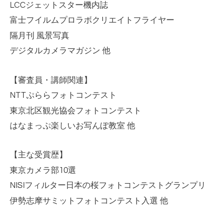
LCC
ジェットスター機内誌
富士フイルムプロラボクリエイトフライヤー
隔月刊 風景写真
デジタルカメラマガジン 他
【審査員・講師関連】
NTT
ぷららフォトコンテスト
東京北区観光協会フォトコンテスト
はなまっぷ楽しいお写んぽ教室 他
【主な受賞歴】
東京カメラ部
10
選
NISI
フィルター日本の桜フォトコンテストグランプリ
伊勢志摩サミットフォトコンテスト入選 他