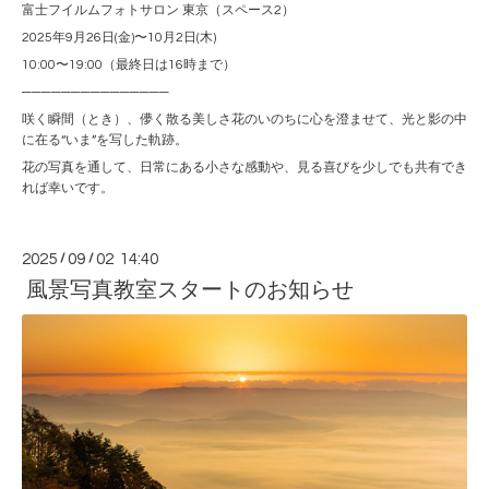
富士フイルムフォトサロン 東京（スペース2）
2025年9月26日(金)〜10月2日(木)
10:00〜19:00（最終日は16時まで）
───────────────
咲く瞬間（とき）、儚く散る美しさ花のいのちに心を澄ませて、光と影の中
に在る“いま”を写した軌跡。
花の写真を通して、日常にある小さな感動や、見る喜びを少しでも共有でき
れば幸いです。
2025
/
09
/
02 14:40
風景写真教室スタートのお知らせ